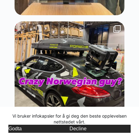
Vi bruker infokapsler for å gi deg den beste opplevelsen
nettstedet vårt.
NO
Godta
Decline