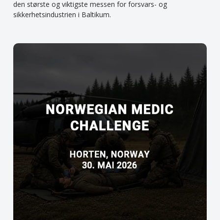
den største og viktigste messen for forsvars- og
sikkerhetsindustrien i Baltikum.