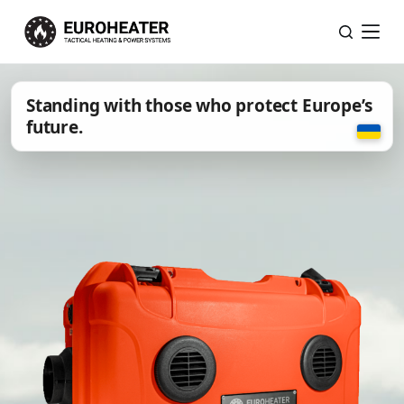
H
o
p
p
Standing with those who protect Europe’s
t
future.
i
l
i
n
n
h
o
l
d
e
t