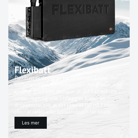
Flexibatt
Flexibatt er designet for at du kan bruke
batteriet ute under krevende kuldegrader med
en IP66 grad som tilsvarer at det kan stå ute
under regn og snø. I tillegg er batteriet
dropptestet slik at det tåler et fall på 1 meter
uten at celler eller konstruksjon tar skade.
Les mer