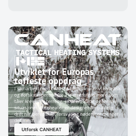
Utviklet for Europas
tøffeste oppdrag
I samarbeid med CANHEAT kombinerer vi kanadisk
og norsk ekspertise for å levere luftvarmere som
tåler krevende terreng, ekstrem kulde og kritiske
situasjoner. Euroheater er designet for pålitelig
drift når beredskap, forsvar og nødetater trenger
det mest.
Utforsk CANHEAT