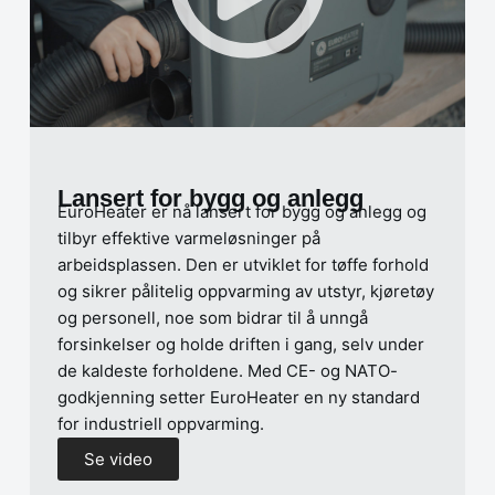
Lansert for bygg og anlegg
EuroHeater er nå lansert for bygg og anlegg og
tilbyr effektive varmeløsninger på
arbeidsplassen. Den er utviklet for tøffe forhold
og sikrer pålitelig oppvarming av utstyr, kjøretøy
og personell, noe som bidrar til å unngå
forsinkelser og holde driften i gang, selv under
de kaldeste forholdene. Med CE- og NATO-
godkjenning setter EuroHeater en ny standard
for industriell oppvarming.
Se video