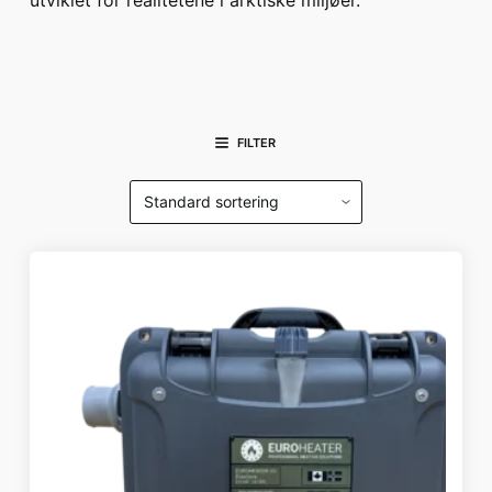
utviklet for realitetene i arktiske miljøer.
FILTER