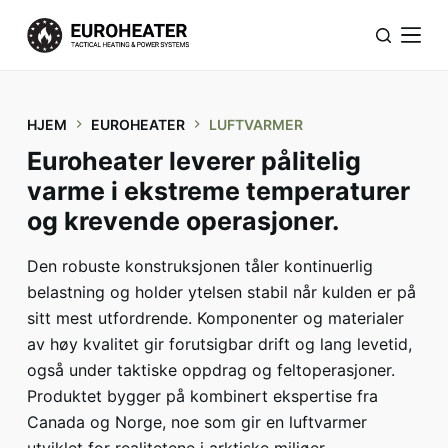
H
o
p
p
HJEM
EUROHEATER
LUFTVARMER
t
i
Euroheater leverer pålitelig
l
varme i ekstreme temperaturer
i
og krevende operasjoner.
n
n
Den robuste konstruksjonen tåler kontinuerlig
h
belastning og holder ytelsen stabil når kulden er på
o
sitt mest utfordrende. Komponenter og materialer
l
av høy kvalitet gir forutsigbar drift og lang levetid,
d
også under taktiske oppdrag og feltoperasjoner.
e
Produktet bygger på kombinert ekspertise fra
t
Canada og Norge, noe som gir en luftvarmer