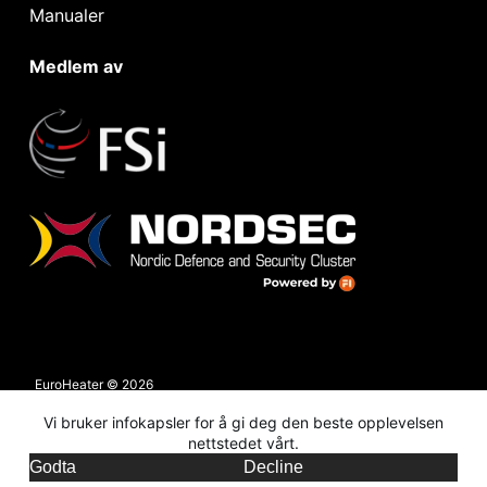
Manualer
Medlem av
EuroHeater © 2026
Personvern & cookies
Vi bruker infokapsler for å gi deg den beste opplevelsen
Org. nr: 928 989 054
nettstedet vårt.
NO
Godta
Decline