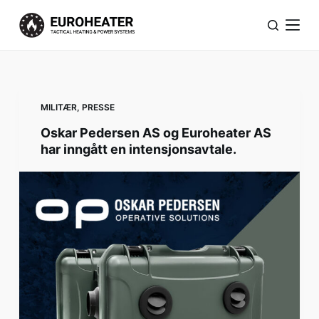
H
o
p
p
t
i
MILITÆR
,
PRESSE
l
Oskar Pedersen AS og Euroheater AS
i
har inngått en intensjonsavtale.
n
n
h
o
l
d
e
t