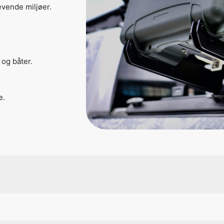
evende miljøer.
 og båter.
e.