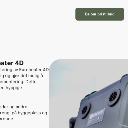
Be om pristilbud
eater 4D
ontering av Euroheater 4D
ng og gjør det mulig å
demontering. Dette
ved hyppige
leder og andre
erreng, på byggeplass og
jørende.