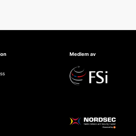
jon
Medlem av
ss