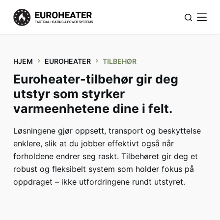
H
o
p
p
HJEM
EUROHEATER
TILBEHØR
t
i
Euroheater-tilbehør gir deg
l
utstyr som styrker
i
varmeenhetene dine i felt.
n
n
Løsningene gjør oppsett, transport og beskyttelse
h
enklere, slik at du jobber effektivt også når
o
forholdene endrer seg raskt. Tilbehøret gir deg et
l
robust og fleksibelt system som holder fokus på
d
oppdraget – ikke utfordringene rundt utstyret.
e
t