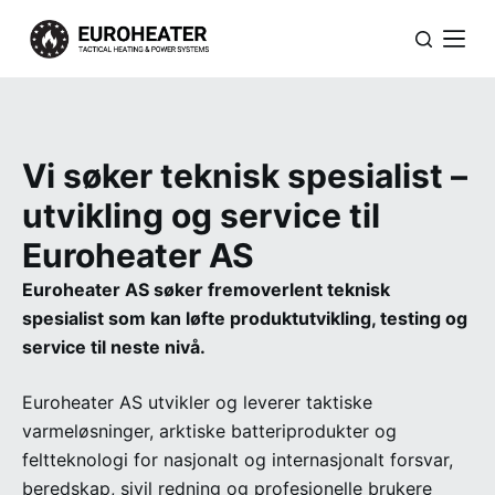
H
o
p
p
t
Vi søker teknisk spesialist –
i
l
utvikling og service til
i
Euroheater AS
n
n
Euroheater AS søker fremoverlent teknisk
h
spesialist som kan løfte produktutvikling, testing og
o
service til neste nivå.
l
d
Euroheater AS utvikler og leverer taktiske
e
varmeløsninger, arktiske batteriprodukter og
t
feltteknologi for nasjonalt og internasjonalt forsvar,
beredskap, sivil redning og profesjonelle brukere